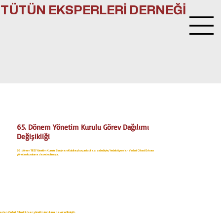
TÜTÜN EKSPERLERİ DERNEĞİ
65. Dönem Yönetim Kurulu Görev Dağılımı
Değişikliği
65. dönem TED Yönetim Kurulu Başkanı Kubilay koçun istifası sebebiyle, Yedek üye olan Vedat Cihat Erkan
yönetim kuruluna davet edilmiştir.
e olan Vedat Cihat Erkan yönetim kuruluna davet edilmiştir.