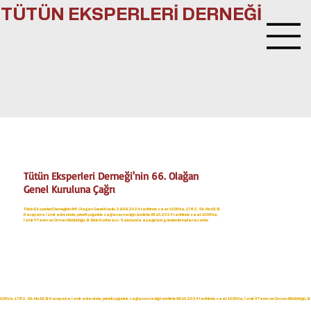
TÜTÜN EKSPERLERİ DERNEĞİ
Tütün Eksperleri Derneği'nin 66. Olağan
Genel Kuruluna Çağrı
Tütün Eksperleri Derneğinin 66. Olağan Genel Kurulu 29.09.2024 tarihinde saat 10.00‘da, 1762. Sk. No:18/B
Karşıyaka İzmir adresinde, yeterli çoğunluk sağlanamadığı takdirde 06.10.2024 tarihinde saat 10.00’da,
İzmir İl Tarım ve Orman Müdürlüğü, B Blok Konferans Salonunda aşağıdaki gündemle toplanacaktır.
 10.00‘da, 1762. Sk. No:18/B Karşıyaka İzmir adresinde, yeterli çoğunluk sağlanamadığı takdirde 06.10.2024 tarihinde saat 10.00’da, İzmir İl Tarım ve Orman Müdürlüğ