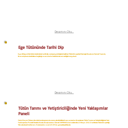
Devamını Oku...
Ege Tütününde Tarihi Dip
Ege Bölgesi’nin tütün üretiminde tarihi dip seviyeyi gördüğünü belirten Tütün Eksperleri Derneği Başkanı Servet Yaprak,
ihracatçıların üreticilere dağıttığı avanslarla üretimin devam ettiğini vurguladı
Devamını Oku...
Tütün Tarımı ve Yetiştiriciliğinde Yeni Yaklaşımlar
Paneli
Celal Bayar Üniversitesinin kuruluşunun otuzuncu yılı etkinlikleri kapsamında düzenlenen Tütün Tarımı ve Yetiştiriciliğinde Yeni
Yaklaşımlar Paneli Yönetim Kurulu Başkanımız Servet YAPRAK'ın da katılımı ile 13 Mayıs 2022 tarihinde Tütün Eksperliği
Yüksekokulu Konferans Salonunda saat 14:30' da gerçekleştirilecek.