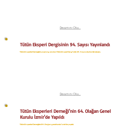
Devamını Oku...
Tütün Eksperi Dergisinin 94. Sayısı Yayınlandı
Tütün Eksperleri Derneğinin yayın organı olan Tütün Eksperi Dergi'sinin 94. Sayısı okurları ile buluştu.
Devamını Oku...
Tütün Eksperleri Derneği'nin 64. Olağan Genel
Kurulu İzmir'de Yapıldı
Tütün Eksperleri Derneğinin 64. Olağan genel kurulu İzmir’de yapıldı.