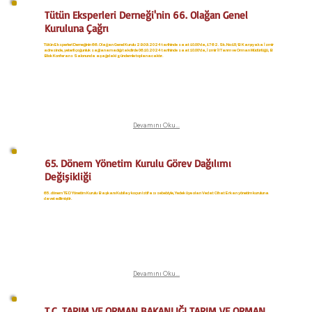
Tütün Eksperleri Derneği'nin 66. Olağan Genel
Kuruluna Çağrı
Tütün Eksperleri Derneğinin 66. Olağan Genel Kurulu 29.09.2024 tarihinde saat 10.00‘da, 1762. Sk. No:18/B Karşıyaka İzmir
adresinde, yeterli çoğunluk sağlanamadığı takdirde 06.10.2024 tarihinde saat 10.00’da, İzmir İl Tarım ve Orman Müdürlüğü, B
Blok Konferans Salonunda aşağıdaki gündemle toplanacaktır.
Devamını Oku...
65. Dönem Yönetim Kurulu Görev Dağılımı
Değişikliği
65. dönem TED Yönetim Kurulu Başkanı Kubilay koçun istifası sebebiyle, Yedek üye olan Vedat Cihat Erkan yönetim kuruluna
davet edilmiştir.
Devamını Oku...
T.C. TARIM VE ORMAN BAKANLIĞI TARIM VE ORMAN