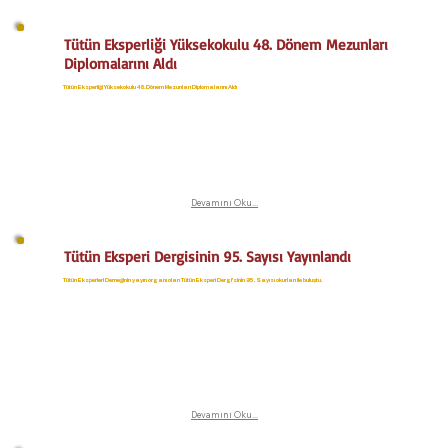
Tütün Eksperliği Yüksekokulu 48. Dönem Mezunları
Diplomalarını Aldı
Tütün Eksperliği Yüksekokulu 48. Dönem Mezunları Diplomalarını Aldı
Devamını Oku...
Tütün Eksperi Dergisinin 95. Sayısı Yayınlandı
Tütün Eksperleri Derneğinin yayın organı olan Tütün Eksperi Dergi'sinin 95. Sayısı okurları ile buluştu.
Devamını Oku...