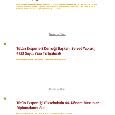
Tütün Eksperleri Derneğinin 65. Olağan Genel Kurulu 30.09.2022 tarihinde saat 10.00 ‘da, 1762. Sk. No:18/B Karşıyaka /
İzmir adresinde, yeterli çoğunluk sağlanamadığı takdirde 08.10.2022 tarihinde saat 10.00’da, Fuar Gençlik Tiyatrosu
Kültürpark / İzmir adresinde aşağıdaki gündemle toplanacaktır.
Devamını Oku...
Tütün Eksperleri Derneği Başkanı Servet Yaprak ;
4733 Sayılı Yasa Tartışılmalı
Tütün Eksperleri Derneği Başkanı Servet Yaprak, Nurettin BAKİ'ye konuştu.
Devamını Oku...
Tütün Eksperliği Yüksekokulu 44. Dönem Mezunları
Diplomalarını Aldı
Tütün Eksperliği Yüksekokulu 44. Dönem Mezunları Yapılan Törenle Diplomalarını Aldı.