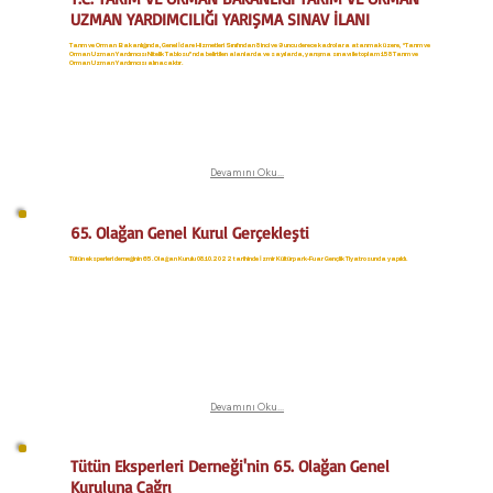
UZMAN YARDIMCILIĞI YARIŞMA SINAV İLANI
Tarım ve Orman Bakanlığında, Genel İdare Hizmetleri Sınıfından 8 inci ve 9 uncu derece kadrolara atanmak üzere, “Tarım ve
Orman Uzman Yardımcısı Nitelik Tablosu”nda belirtilen alanlarda ve sayılarda, yarışma sınavı ile toplam 158 Tarım ve
Orman Uzman Yardımcısı alınacaktır.
Devamını Oku...
65. Olağan Genel Kurul Gerçekleşti
Tütün eksperleri derneğinin 65. Olağan Kurulu 08.10.2022 tarihinde İzmir Kültürpark-Fuar Gençlik Tiyatrosunda yapıldı.
Devamını Oku...
Tütün Eksperleri Derneği'nin 65. Olağan Genel
Kuruluna Çağrı